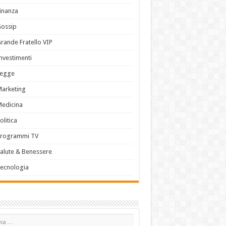
inanza
Gossip
rande Fratello VIP
nvestimenti
Legge
arketing
edicina
olitica
Programmi TV
alute & Benessere
ecnologia