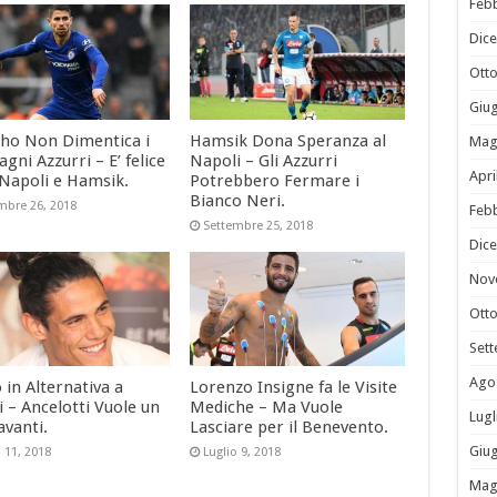
Feb
Dic
Ott
Giu
nho Non Dimentica i
Hamsik Dona Speranza al
Mag
ni Azzurri – E’ felice
Napoli – Gli Azzurri
Apri
 Napoli e Hamsik.
Potrebbero Fermare i
Bianco Neri.
mbre 26, 2018
Feb
Settembre 25, 2018
Dic
Nov
Ott
Set
Ago
 in Alternativa a
Lorenzo Insigne fa le Visite
 – Ancelotti Vuole un
Mediche – Ma Vuole
Lugl
avanti.
Lasciare per il Benevento.
Giu
o 11, 2018
Luglio 9, 2018
Mag