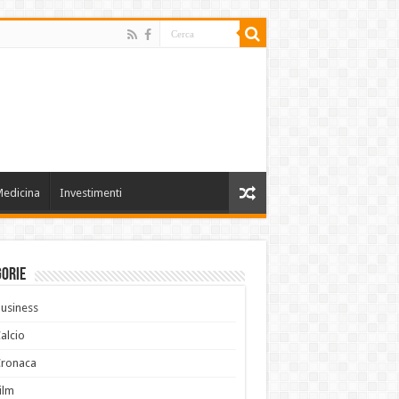
edicina
Investimenti
gorie
usiness
alcio
Cronaca
ilm