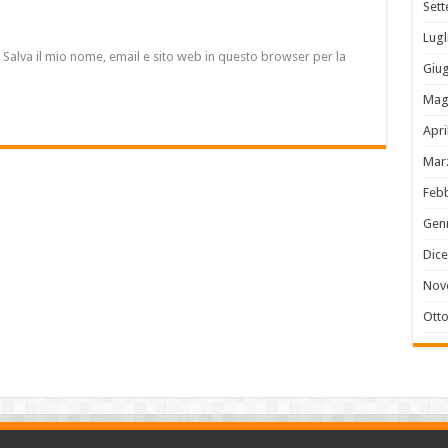
Set
Lugl
Salva il mio nome, email e sito web in questo browser per la
Giu
Mag
Apri
Mar
Feb
Gen
Dic
Nov
Ott