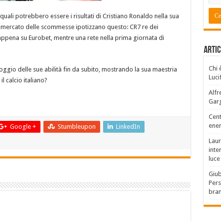
ali potrebbero essere i risultati di Cristiano Ronaldo nella sua
l mercato delle scommesse ipotizzano questo: CR7 re dei
ppena su Eurobet, mentre una rete nella prima giornata di
Artic
Chi 
oggio delle sue abilità fin da subito, mostrando la sua maestria
Luci
l calcio italiano?
Alfr
Garg
Cent
ener
Google +
Stumbleupon
LinkedIn
Laur
inte
luce
Giub
Pers
bra