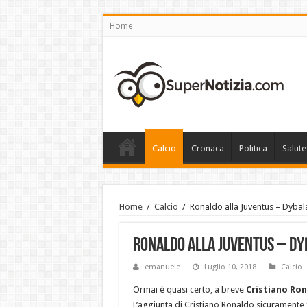
Home
Calcio
Cronaca
Politica
Salut
Home
/
Calcio
/
Ronaldo alla Juventus – Dybala
Ronaldo alla Juventus – Dyb
emanuele
Luglio 10, 2018
Calcio
Ormai è quasi certo, a breve
Cristiano Ro
L’aggiunta di Cristiano Ronaldo sicuramente f