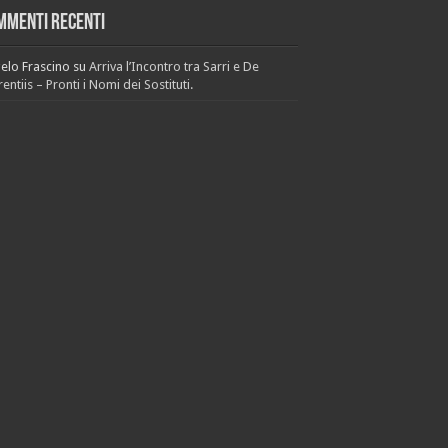
mmenti recenti
elo Frascino
su
Arriva l’Incontro tra Sarri e De
entiis – Pronti i Nomi dei Sostituti.