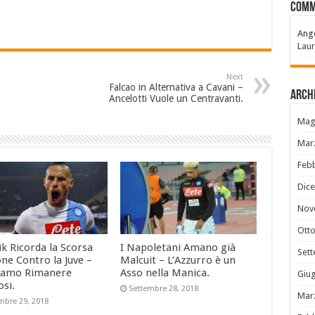
Comm
Ange
Laur
Next
Falcao in Alternativa a Cavani –
Archi
Ancelotti Vuole un Centravanti.
Mag
Mar
Feb
Dic
Nov
Ott
k Ricorda la Scorsa
I Napoletani Amano già
Set
ne Contro la Juve –
Malcuit – L’Azzurro è un
iamo Rimanere
Asso nella Manica.
Giu
osi.
Settembre 28, 2018
Mar
mbre 29, 2018