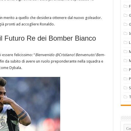
F
e in merito a quello che desidera ottenere dal nuovo goleador.
o già pronti ad accogliere Ronaldo.
G
I
 il Futuro Re dei Bomber Bianco
M
i essere felicissimo: “
Bienvenido @Cristiano! Benvenuto! Bem-
M
 fin da subito di avere un ruolo preponderante nella squadra e
 come Dybala.
P
S
T