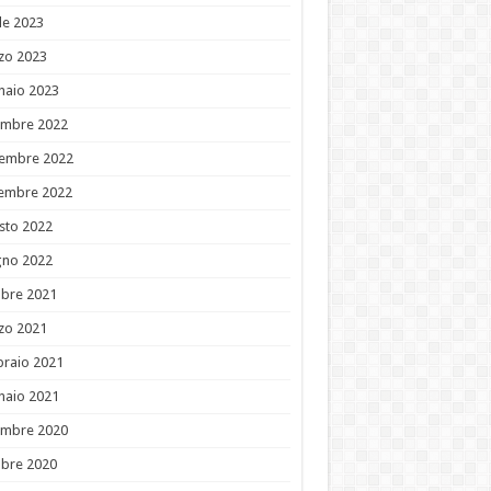
le 2023
zo 2023
naio 2023
embre 2022
embre 2022
tembre 2022
sto 2022
gno 2022
obre 2021
zo 2021
braio 2021
naio 2021
embre 2020
obre 2020