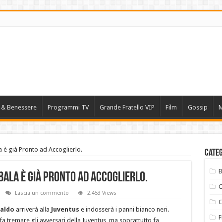
e & Benessere
Programmi TV
Grande Fratello VIP
Film
Gossip
M
 è già Pronto ad Accoglierlo.
Cate
B
ala è già Pronto ad Accoglierlo.
C
Lascia un commento
2,453 Views
naldo
arriverà alla
Juventus
e indosserà i panni bianco neri.
F
a tremare gli avversari della Juventus, ma soprattutto fa