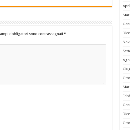
Apri
Mar
Gen
Dic
campi obbligatori sono contrassegnati
*
Nov
Set
Ago
Giu
Ott
Mar
Feb
Gen
Dic
Ott