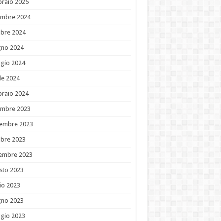
braio 2025
embre 2024
obre 2024
gno 2024
gio 2024
le 2024
braio 2024
embre 2023
embre 2023
obre 2023
tembre 2023
sto 2023
io 2023
gno 2023
gio 2023