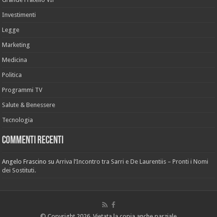
Investimenti
Legge
Marketing
Medicina
Politica
Programmi TV
Salute & Benessere
Tecnologia
Commenti recenti
Angelo Frascino
su
Arriva l’Incontro tra Sarri e De Laurentiis – Pronti i Nomi
dei Sostituti.
© Copyright 2026, Vietata la copia anche parziale